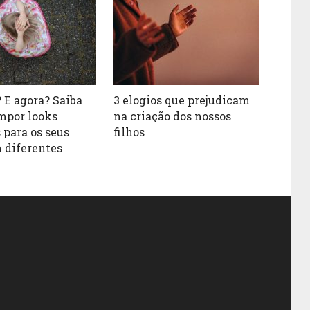
 E agora? Saiba
3 elogios que prejudicam
mpor looks
na criação dos nossos
 para os seus
filhos
m diferentes