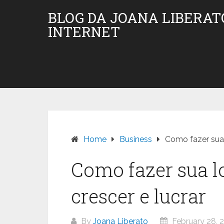
Skip
BLOG DA JOANA LIBERAT
to
INTERNET
content
Home
Business
Como fazer sua 
Como fazer sua l
crescer e lucrar
By
Joana Liberato
February 28, 